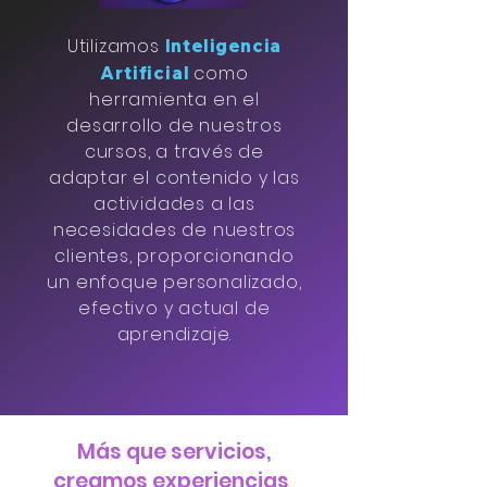
Utilizamos
Inteligencia
como
Artificia
l
herramienta en el
desarrollo de nuestros
cursos, a través de
adaptar el contenido y las
actividades a las
necesidades de nuestros
clientes, proporcionando
un enfoque personalizado,
efectivo y actual de
aprendizaje.
Más que servicios,
creamos experiencias