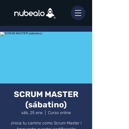
SCRUM MASTER
(sábatino)
sáb, 25 ene
  |  
Curso online
¡Inicia tu camino como Scrum Master !