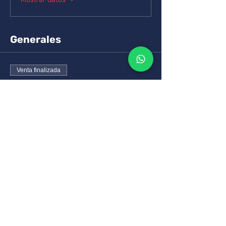
Generales
Venta finalizada
Tipo de entrada
Precio de lista
Leer más
Precio
3200,00 MXN
+80,00 MXN de comisión de servicio de
entradas
Compartir este curso