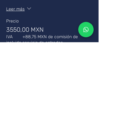
Leer más
Precio
3550,00 MXN
IVA
+88,75 MXN de comisión de
incluido
servicio de entradas
Compartir este curso
Tus pagos son seguros a
través de SSL utilizando