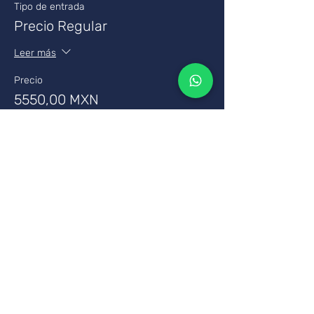
Tipo de entrada
Precio Regular
Leer más
Precio
5550,00 MXN
IVA incluido
Compartir este curso
Tus pagos son seguros a
través de SSL utilizando