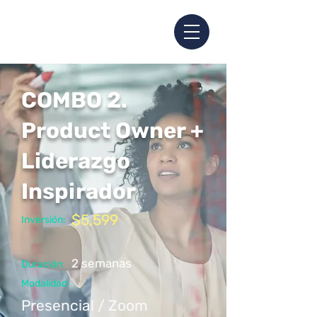
COMBO 2.
Product Owner +
Liderazgo
Inspirador
$5,599
Inversión:
2 semanas
Duración
:
Modalidad
Presencial / Zoom