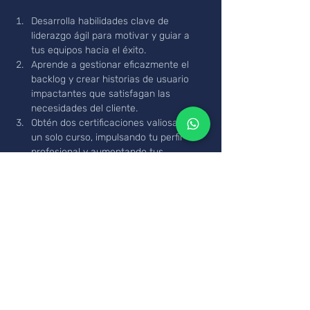
Desarrolla habilidades clave de 
liderazgo ágil para motivar y guiar a 
tus equipos hacia el éxito.
Aprende a gestionar eficazmente el 
backlog y crear historias de usuario 
impactantes que satisfagan las 
necesidades del cliente.
Obtén dos certificaciones valiosas en 
un solo curso, impulsando tu perfil 
profesional y aumentando tus 
oportunidades laborales.
Consulta nuestro temario detallado y 
únete a esta experiencia enriquecedora. 
¡Te esperamos con entusiasmo para 
impulsar tu carrera y alcanzar nuevos 
horizontes en el ámbito ágil!
Revisa el temario aquí -->